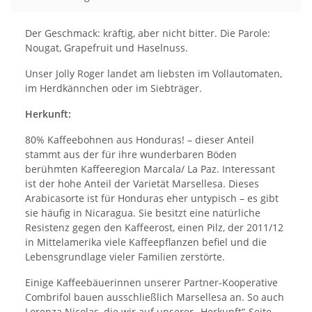
Der Geschmack: kräftig, aber nicht bitter. Die Parole:
Nougat, Grapefruit und Haselnuss.
Unser Jolly Roger landet am liebsten im Vollautomaten,
im Herdkännchen oder im Siebträger.
Herkunft:
80% Kaffeebohnen aus Honduras! – dieser Anteil
stammt aus der für ihre wunderbaren Böden
berühmten Kaffeeregion Marcala/ La Paz. Interessant
ist der hohe Anteil der Varietät Marsellesa. Dieses
Arabicasorte ist für Honduras eher untypisch – es gibt
sie häufig in Nicaragua. Sie besitzt eine natürliche
Resistenz gegen den Kaffeerost, einen Pilz, der 2011/12
in Mittelamerika viele Kaffeepflanzen befiel und die
Lebensgrundlage vieler Familien zerstörte.
Einige Kaffeebäuerinnen unserer Partner-Kooperative
Combrifol bauen ausschließlich Marsellesa an. So auch
Lorenza Nicolas, die wir auf unserer „Herkunft“-Seite